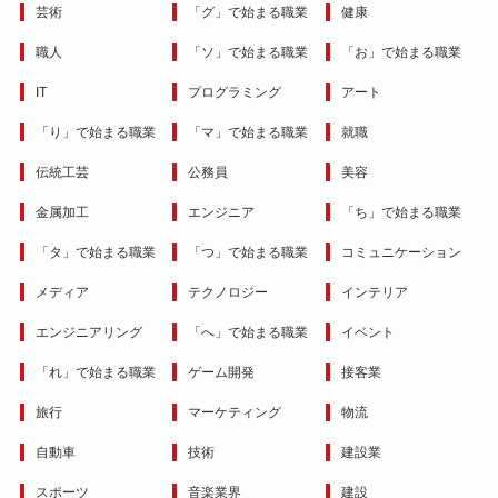
芸術
「グ」で始まる職業
健康
職人
「ソ」で始まる職業
「お」で始まる職業
IT
プログラミング
アート
「り」で始まる職業
「マ」で始まる職業
就職
伝統工芸
公務員
美容
金属加工
エンジニア
「ち」で始まる職業
「タ」で始まる職業
「つ」で始まる職業
コミュニケーション
メディア
テクノロジー
インテリア
エンジニアリング
「へ」で始まる職業
イベント
「れ」で始まる職業
ゲーム開発
接客業
旅行
マーケティング
物流
自動車
技術
建設業
スポーツ
音楽業界
建設