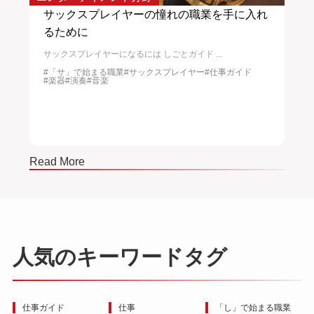
サックスプレイヤーの憧れの職業を手に入れ
ト
るために
トラ
サックスプレイヤーになるには しごとガイド ...
物
#
#ポ
#音
#「サ」で始まる職業
#サックスプレイヤー
#仕事ガイド
#楽器
#演奏
#音楽
Read More
Read
人気のキーワードタグ
仕事ガイド
仕事
「し」で始まる職業