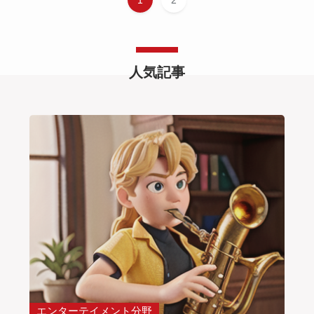
1
2
人気記事
エンターテイメント分野
エン