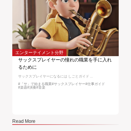
エンターテイメント分野
サー
入れ
トランペッターになるためのガイド
校
トランペッターになるには しごと選び中 ト...
校正
#「ト」で始まる職業
#オーケストラ
#ジャズ
#トランペット
#
#ポップス
#ロック
#仕事
#吹奏楽
#文化
#楽器
#演奏
#芸術
#文
#音楽
#音楽家
Read More
Read