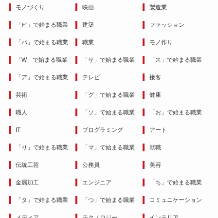
モノづくり
映画
製造業
「ピ」で始まる職業
建築
ファッション
「パ」で始まる職業
職業
モノ作り
「W」で始まる職業
「サ」で始まる職業
「ス」で始まる職業
「ア」で始まる職業
テレビ
接客
芸術
「グ」で始まる職業
健康
職人
「ソ」で始まる職業
「お」で始まる職業
IT
プログラミング
アート
「り」で始まる職業
「マ」で始まる職業
就職
伝統工芸
公務員
美容
金属加工
エンジニア
「ち」で始まる職業
「タ」で始まる職業
「つ」で始まる職業
コミュニケーション
メディア
テクノロジー
インテリア