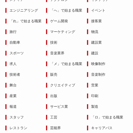
エンジニアリング
「へ」で始まる職業
イベント
「れ」で始まる職業
ゲーム開発
接客業
旅行
マーケティング
物流
自動車
技術
建設業
スポーツ
音楽業界
建設
求人
「メ」で始まる職業
映像制作
技術者
販売
音楽制作
舞台
クリエイティブ
営業
産業
出版
印刷
報道
サービス業
製造
スタッフ
工芸
「ロ」で始まる職業
レストラン
芸能界
キャリアパス