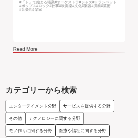
#「ト」で始まる職業
#オーケストラ
#ジャズ
#トランペット
#
#ポップス
#ロック
#仕事
#吹奏楽
#文化
#楽器
#演奏
#芸術
#文
#音楽
#音楽家
Read More
Read
カテゴリーから検索
エンターテイメント分野
サービスを提供する分野
その他
テクノロジーに関する分野
モノ作りに関する分野
医療や福祉に関する分野