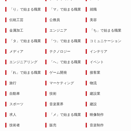
「り」で始まる職業
「マ」で始まる職業
就職
伝統工芸
公務員
美容
金属加工
エンジニア
「ち」で始まる職業
「タ」で始まる職業
「つ」で始まる職業
コミュニケーション
メディア
テクノロジー
インテリア
エンジニアリング
「へ」で始まる職業
イベント
「れ」で始まる職業
ゲーム開発
接客業
旅行
マーケティング
物流
自動車
技術
建設業
スポーツ
音楽業界
建設
求人
「メ」で始まる職業
映像制作
技術者
販売
音楽制作