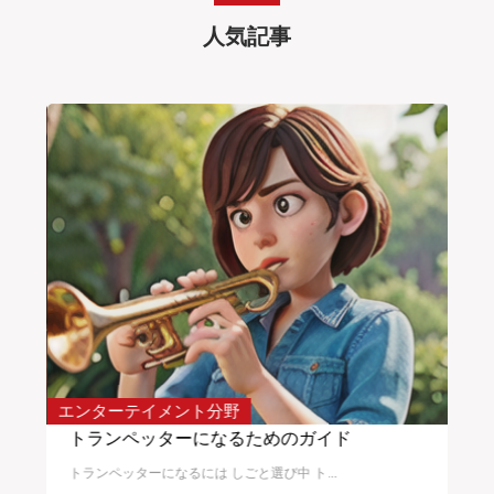
人気記事
エンターテイメント分野
サー
入れ
トランペッターになるためのガイド
校
トランペッターになるには しごと選び中 ト...
校正