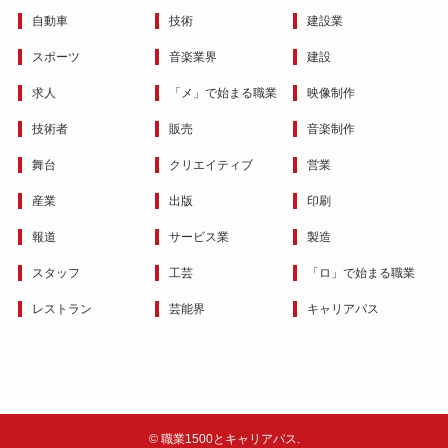
自動車
技術
建設業
スポーツ
音楽業界
建設
求人
「メ」で始まる職業
映像制作
技術者
販売
音楽制作
舞台
クリエイティブ
営業
産業
出版
印刷
報道
サービス業
製造
スタッフ
工芸
「ロ」で始まる職業
レストラン
芸能界
キャリアパス
©
職業1500とキャリアパス.