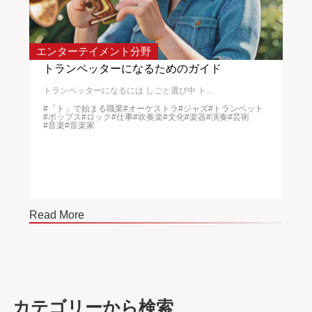
エンターテイメント分野
サー
入れ
トランペッターになるためのガイド
校
トランペッターになるには しごと選び中 ト...
校正
#「ト」で始まる職業
#オーケストラ
#ジャズ
#トランペット
#
#ポップス
#ロック
#仕事
#吹奏楽
#文化
#楽器
#演奏
#芸術
#文
#音楽
#音楽家
Read More
Read
カテゴリーから検索