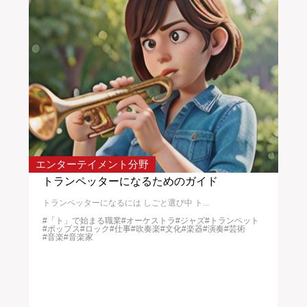
エンターテイメント分野
サー
入れ
トランペッターになるためのガイド
校
トランペッターになるには しごと選び中 ト...
校正
#「ト」で始まる職業
#オーケストラ
#ジャズ
#トランペット
#
#ポップス
#ロック
#仕事
#吹奏楽
#文化
#楽器
#演奏
#芸術
#文
#音楽
#音楽家