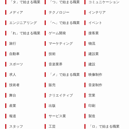
「タ」で始まる職業
「つ」で始まる職業
コミュニケーション
メディア
テクノロジー
インテリア
エンジニアリング
「へ」で始まる職業
イベント
「れ」で始まる職業
ゲーム開発
接客業
旅行
マーケティング
物流
自動車
技術
建設業
スポーツ
音楽業界
建設
求人
「メ」で始まる職業
映像制作
技術者
販売
音楽制作
舞台
クリエイティブ
営業
産業
出版
印刷
報道
サービス業
製造
スタッフ
工芸
「ロ」で始まる職業