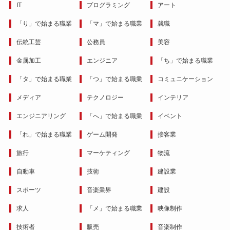
IT
プログラミング
アート
「り」で始まる職業
「マ」で始まる職業
就職
伝統工芸
公務員
美容
金属加工
エンジニア
「ち」で始まる職業
「タ」で始まる職業
「つ」で始まる職業
コミュニケーション
メディア
テクノロジー
インテリア
エンジニアリング
「へ」で始まる職業
イベント
「れ」で始まる職業
ゲーム開発
接客業
旅行
マーケティング
物流
自動車
技術
建設業
スポーツ
音楽業界
建設
求人
「メ」で始まる職業
映像制作
技術者
販売
音楽制作