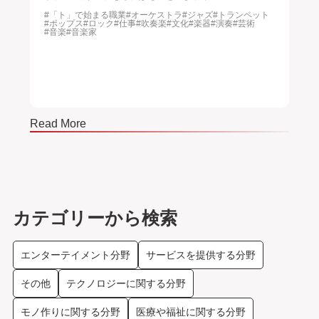
#「ト」で始まる職業
#オーケストラ
#ジャズ
#トランペット
#
#ポップス
#ロック
#仕事
#吹奏楽
#文化
#楽器
#演奏
#芸術
#文
#音楽
#音楽家
Read More
Read
カテゴリーから検索
エンターテイメント分野
サービスを提供する分野
その他
テクノロジーに関する分野
モノ作りに関する分野
医療や福祉に関する分野