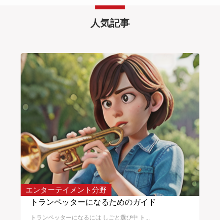
人気記事
エンターテイメント分野
サー
入れ
トランペッターになるためのガイド
校
トランペッターになるには しごと選び中 ト...
校正