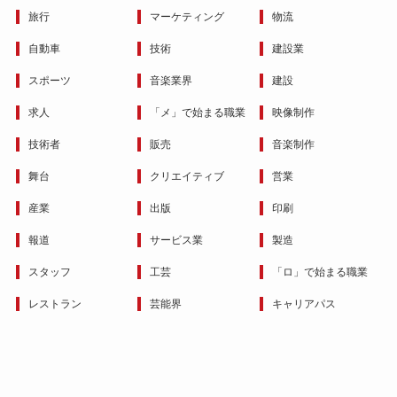
旅行
マーケティング
物流
自動車
技術
建設業
スポーツ
音楽業界
建設
求人
「メ」で始まる職業
映像制作
技術者
販売
音楽制作
舞台
クリエイティブ
営業
産業
出版
印刷
報道
サービス業
製造
スタッフ
工芸
「ロ」で始まる職業
レストラン
芸能界
キャリアパス