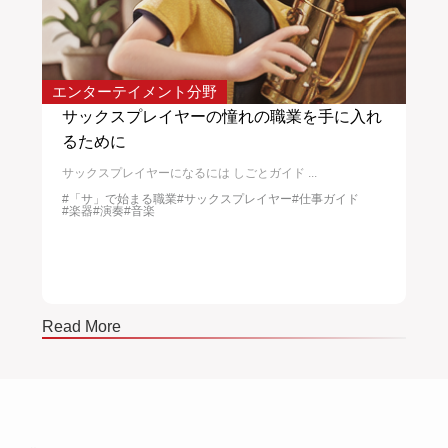
エンターテイメント分野
エン
サックスプレイヤーの憧れの職業を手に入れ
ト
るために
トラ
サックスプレイヤーになるには しごとガイド ...
物
#
#ポ
#音
#「サ」で始まる職業
#サックスプレイヤー
#仕事ガイド
#楽器
#演奏
#音楽
Read More
Read