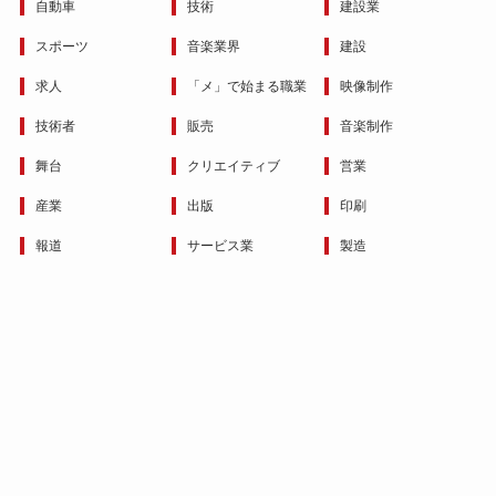
自動車
技術
建設業
スポーツ
音楽業界
建設
求人
「メ」で始まる職業
映像制作
技術者
販売
音楽制作
舞台
クリエイティブ
営業
産業
出版
印刷
報道
サービス業
製造
スタッフ
工芸
「ロ」で始まる職業
レストラン
芸能界
キャリアパス
©
職業1500とキャリアパス.