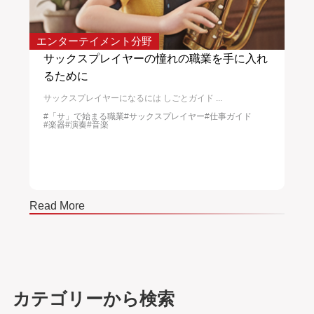
エンターテイメント分野
サー
入れ
トランペッターになるためのガイド
校
トランペッターになるには しごと選び中 ト...
校正
#「ト」で始まる職業
#オーケストラ
#ジャズ
#トランペット
#
#ポップス
#ロック
#仕事
#吹奏楽
#文化
#楽器
#演奏
#芸術
#文
#音楽
#音楽家
Read More
Read
カテゴリーから検索